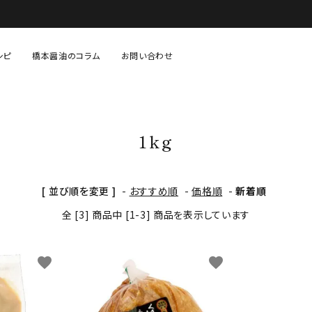
シピ
橋本醤油のコラム
お問い合わせ
固形調味料（味噌・塩など）
あまざけ・糀等
1kg
生鮮・青果・精肉等
贈り物・セット物
[ 並び順を変更 ]
-
おすすめ順
-
価格順
-
新着順
全 [3] 商品中 [1-3] 商品を表示しています
favorite
favorite