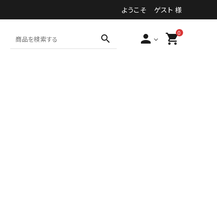
ようこそ ゲスト 様
0
person
shopping_cart
search
食品・加工食品等
その他