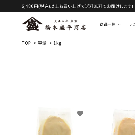
6,480円(税込)以上お買い上げで送料無料でお届けします！
商品一覧
レ
TOP
>
容量
>
1kg
液体調味料（醤油・酢など）
甘味・お菓子等
favorite