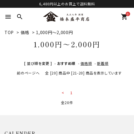
6,480円以上のお買上で送料無料
0
menu
search
shopping_cart
TOP
>
価格
>
1,000円～2,000円
1,000円～2,000円
[ 並び順を変更 ]
-
おすすめ順
-
価格順
-
新着順
前のページへ
全 [20] 商品中 [21-20] 商品を表示しています
<
1
全20件
CALENDER