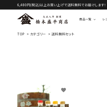
6,480円(税込)以上お買い上げで送料無料でお届けします！
商品一覧
レ
TOP
>
カテゴリー
>
送料無料セット
液体調味料（醤油・酢など）
甘味・お菓子等
favorite