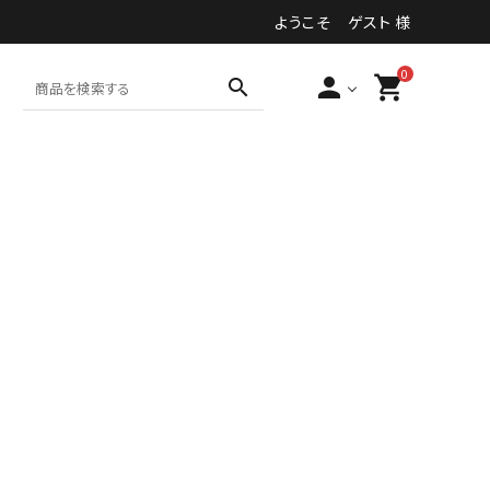
ようこそ ゲスト 様
0
person
shopping_cart
search
食品・加工食品等
その他