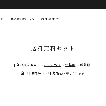
シピ
橋本醤油のコラム
お問い合わせ
固形調味料（味噌・塩など）
あまざけ・糀等
送料無料セット
生鮮・青果・精肉等
贈り物・セット物
[ 並び順を変更 ]
-
おすすめ順
-
価格順
-
新着順
全 [1] 商品中 [1-1] 商品を表示しています