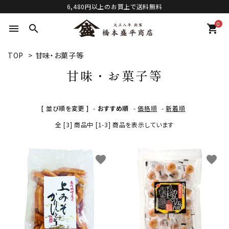
6,480円以上のお買上で送料無料
0
menu
search
shopping_cart
TOP
>
甘味・お菓子等
甘味・お菓子等
[ 並び順を変更 ]
-
おすすめ順
-
価格順
-
新着順
全 [3] 商品中 [1-3] 商品を表示しています
favorite
favorite