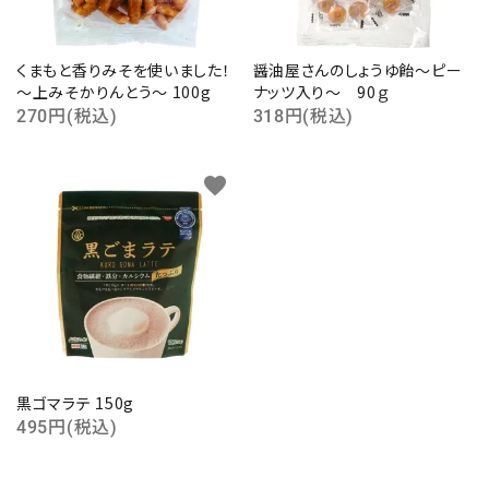
くまもと香りみそを使いました！
醤油屋さんのしょうゆ飴～ピー
～上みそかりんとう～ 100g
ナッツ入り～ 90ｇ
270円(税込)
318円(税込)
favorite
黒ゴマラテ 150g
495円(税込)