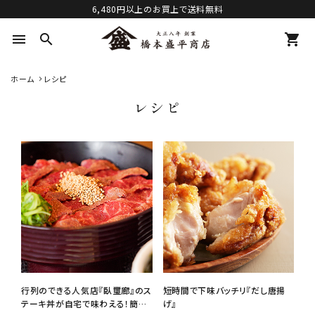
6,480円以上のお買上で送料無料
menu
search
shopping_cart
ホーム
レシピ
レシピ
行列のできる人気店『臥璽廊』のス
短時間で下味バッチリ『だし唐揚
テーキ丼が自宅で味わえる！簡単
げ』