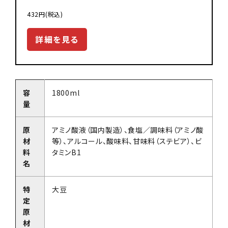
432円(税込)
詳細を見る
容
1800ml
量
原
アミノ酸液（国内製造）、食塩／調味料（アミノ酸
材
等）、アルコール、酸味料、甘味料（ステビア）、ビ
料
タミンB1
名
特
大豆
定
原
材