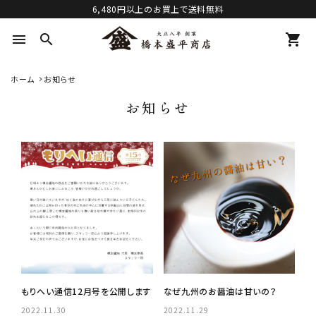
6,480円以上のお買上で送料無料
menu
search
shopping_cart
ホーム
お知らせ
お知らせ
もりへい通信12月号を公開します
なぜ九州のお醤油は甘いの？
2022.11.30
2022.11.29