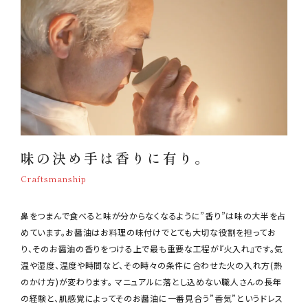
味の決め手は香りに有り。
Craftsmanship
鼻をつまんで食べると味が分からなくなるように”香り”は味の大半を占
めています。お醤油はお料理の味付けでとても大切な役割を担ってお
り、そのお醤油の香りをつける上で最も重要な工程が『火入れ』です。気
温や湿度、温度や時間など、その時々の条件に合わせた火の入れ方(熱
のかけ方)が変わります。 マニュアルに落とし込めない職人さんの長年
の経験と、肌感覚によってそのお醤油に一番見合う”香気”というドレス