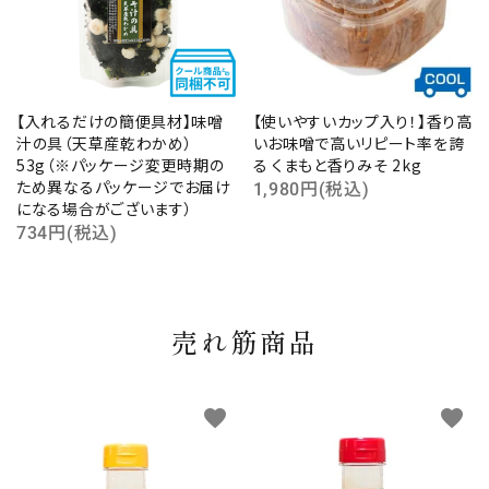
【入れるだけの簡便具材】味噌
【使いやすいカップ入り！】香り高
汁の具（天草産乾わかめ）
いお味噌で高いリピート率を誇
53g（※パッケージ変更時期の
る くまもと香りみそ 2kg
ため異なるパッケージでお届け
1,980円(税込)
になる場合がございます）
734円(税込)
売れ筋商品
favorite
favorite