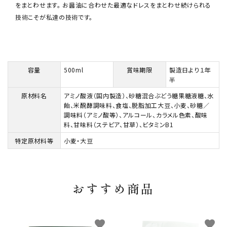
をまとわせます。 お醤油に合わせた最適なドレスをまとわせ続けられる
技術こそが私達の技術です。
容量
500ml
賞味期限
製造日より１年
半
原材料名
アミノ酸液（国内製造）、砂糖混合ぶどう糖果糖液糖、水
飴、米醗酵調味料、食塩、脱脂加工大豆、小麦、砂糖／
調味料（アミノ酸等）、アルコール、カラメル色素、酸味
料、甘味料（ステビア、甘草）、ビタミンB1
特定原材料等
小麦・大豆
おすすめ商品
favorite
favorite