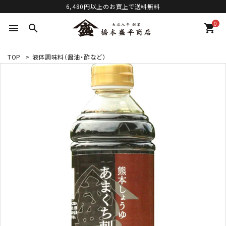
6,480円以上のお買上で送料無料
0
menu
search
shopping_cart
TOP
>
液体調味料（醤油・酢など）