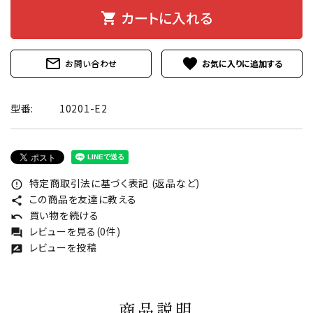
カートに入れる
shopping_cart
mail_outline
favorite
お問い合わせ
型番:
10201-E2
特定商取引法に基づく表記 (返品など)
error_outline
この商品を友達に教える
share
買い物を続ける
undo
レビューを見る(0件)
forum
レビューを投稿
rate_review
商品説明