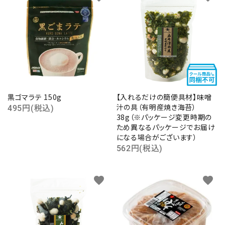
黒ゴマラテ 150g
【入れるだけの簡便具材】味噌
汁の具（有明産焼き海苔）
495円(税込)
38g（※パッケージ変更時期の
ため異なるパッケージでお届け
になる場合がございます）
562円(税込)
favorite
favorite