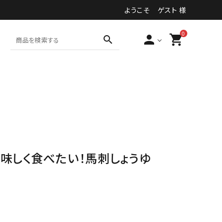
ようこそ ゲスト 様
0
person
shopping_cart
search
食品・加工食品等
その他
美味しく食べたい！馬刺しょうゆ