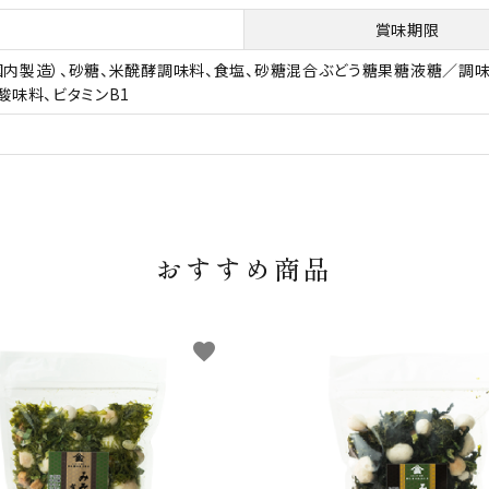
賞味期限
国内製造）、砂糖、米醗酵調味料、食塩、砂糖混合ぶどう糖果糖液糖／調味
、酸味料、ビタミンB1
おすすめ商品
favorite