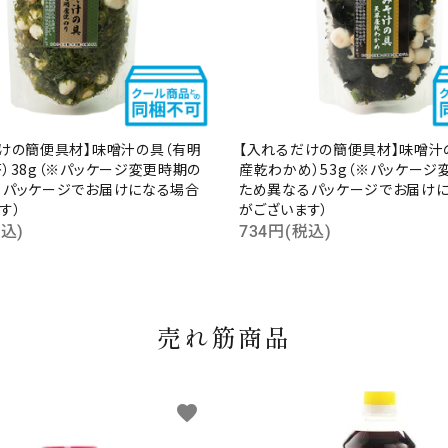
けの簡便具材】味噌汁の具（有明
【入れるだけの簡便具材】味噌汁
）38g（※パッケージ変更時期の
産乾わかめ）53g（※パッケージ
るパッケージでお届けになる場合
ため異なるパッケージでお届け
す）
がございます）
税込)
734円(税込)
売れ筋商品
favorite