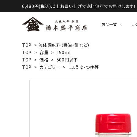
6,480円(税込)以上お買い上げで送料無料でお届けします！
商品一覧
レ
TOP
>
液体調味料（醤油・酢など）
TOP
>
容量
>
150ml
液体調味料（醤油・酢など）
TOP
>
価格
>
500円以下
TOP
>
カテゴリー
>
しょうゆ・つゆ等
甘味・お菓子等