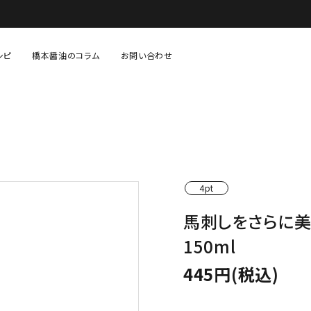
シピ
橋本醤油のコラム
お問い合わせ
固形調味料（味噌・塩など）
あまざけ・糀等
生鮮・青果・精肉等
贈り物・セット物
4pt
馬刺しをさらに
150ml
445円(税込)