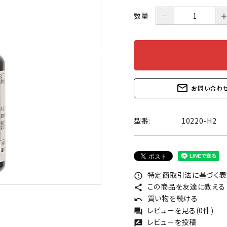
数量
－
mail_outline
お問い合わ
型番:
10220-H2
特定商取引法に基づく表記
error_outline
この商品を友達に教える
share
買い物を続ける
undo
レビューを見る(0件)
forum
レビューを投稿
rate_review