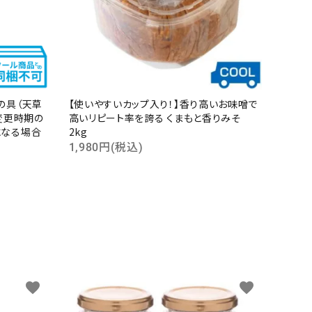
の具（天草
【使いやすいカップ入り！】香り高いお味噌で
変更時期の
高いリピート率を誇る くまもと香りみそ
になる場合
2kg
1,980円(税込)
favorite
favorite