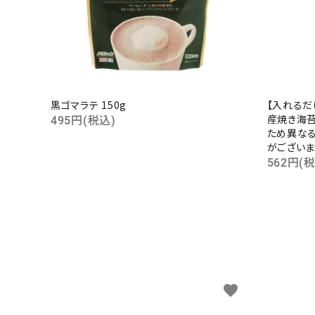
黒ゴマラテ 150g
【入れるだ
産焼き海苔
495円(税込)
ため異な
がございま
562円(
favorite