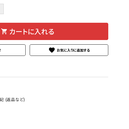
＋
カートに入れる
shopping_cart
favorite
せ
 (返品など)