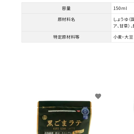
容量
150ml
原材料名
しょうゆ（
ア、甘草）
特定原材料等
小麦・大豆
favorite