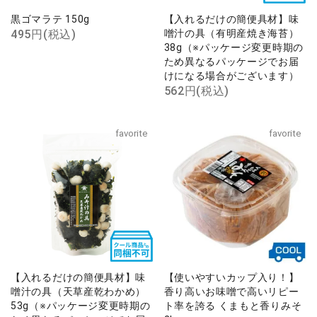
黒ゴマラテ 150g
【入れるだけの簡便具材】味
495円(税込)
噌汁の具（有明産焼き海苔）
38g（※パッケージ変更時期の
ため異なるパッケージでお届
けになる場合がございます）
562円(税込)
favorite
favorite
【入れるだけの簡便具材】味
【使いやすいカップ入り！】
噌汁の具（天草産乾わかめ）
香り高いお味噌で高いリピー
53g（※パッケージ変更時期の
ト率を誇る くまもと香りみそ