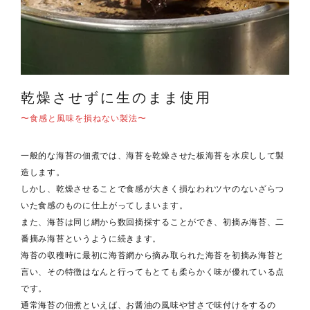
乾燥させずに生のまま使用
〜食感と風味を損ねない製法〜
一般的な海苔の佃煮では、海苔を乾燥させた板海苔を水戻しして製
造します。
しかし、乾燥させることで食感が大きく損なわれツヤのないざらつ
いた食感のものに仕上がってしまいます。
また、海苔は同じ網から数回摘採することができ、初摘み海苔、二
番摘み海苔というように続きます。
海苔の収穫時に最初に海苔網から摘み取られた海苔を初摘み海苔と
言い、その特徴はなんと行ってもとても柔らかく味が優れている点
です。
通常海苔の佃煮といえば、お醤油の風味や甘さで味付けをするの