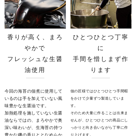
香りが高く、まろ
ひとつひとつ丁寧
やかで
に
フレッシュな生醤
手間を惜しまず作
油使用
ります
今回の海苔の佃煮に使用して
佃の匠様ではひとつひとつ手間暇
いるのは手を加えていない風
をかけて少量ずつ製造していま
味豊かな生醤油です。
す。
加熱処理を施していない生醤
そのため大量に作ることは出来ま
油ならではの、まろやかで奥
せんが、ひとつひとつの商品にし
深い味わいが、生海苔の持つ
っかりと向き合いながら丁寧に作
豊かな磯の香りととなめらか
り上げます。