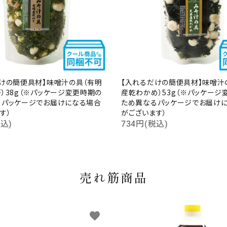
けの簡便具材】味噌汁の具（有明
【入れるだけの簡便具材】味噌汁
）38g（※パッケージ変更時期の
産乾わかめ）53g（※パッケージ
るパッケージでお届けになる場合
ため異なるパッケージでお届け
す）
がございます）
税込)
734円(税込)
売れ筋商品
favorite