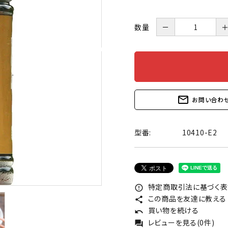
数量
－
mail_outline
お問い合わ
型番:
10410-E2
特定商取引法に基づく表記
error_outline
この商品を友達に教える
share
買い物を続ける
undo
レビューを見る(0件)
forum