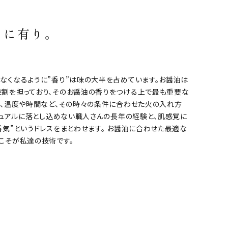
りに有り。
なくなるように”香り”は味の大半を占めています。お醤油は
割を担っており、そのお醤油の香りをつける上で最も重要な
度、温度や時間など、その時々の条件に合わせた火の入れ方
マニュアルに落とし込めない職人さんの長年の経験と、肌感覚に
香気”というドレスをまとわせます。 お醤油に合わせた最適な
こそが私達の技術です。