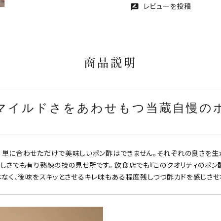
レビューを投稿
rate_review
商品説明
マイルドさをあわせもつ当蔵自慢の
 単に合わせただけで美味しいポン酢はできません。それぞれの良さを生
しさでも有り熟練の技の見せ所です。 飲食店でも『このクオリティのポン
はなく、後味をスキッとさせるキレ味もある程度残しつつ酢カドを感じさ