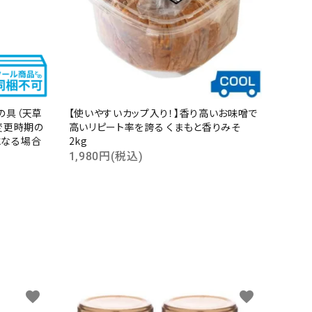
の具（天草
【使いやすいカップ入り！】香り高いお味噌で
変更時期の
高いリピート率を誇る くまもと香りみそ
になる場合
2kg
1,980円(税込)
favorite
favorite