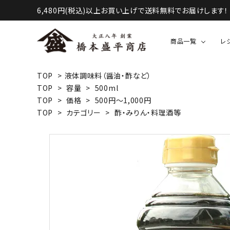
6,480円(税込)以上お買い上げで送料無料でお届けします！
商品一覧
レ
TOP
>
液体調味料（醤油・酢など）
TOP
>
容量
>
500ml
液体調味料（醤油・酢など）
TOP
>
価格
>
500円～1,000円
TOP
>
カテゴリー
>
酢・みりん・料理酒等
甘味・お菓子等