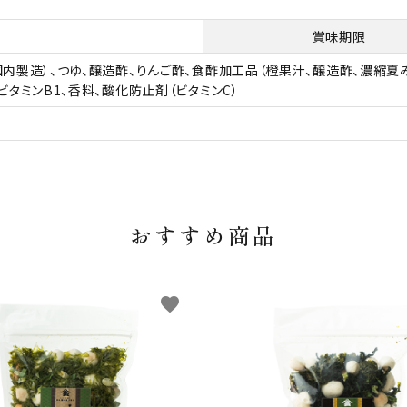
賞味期限
国内製造）、つゆ、醸造酢、りんご酢、食酢加工品（橙果汁、醸造酢、濃縮夏
、ビタミンB1、香料、酸化防止剤（ビタミンC）
おすすめ商品
favorite