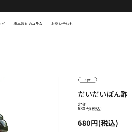
シピ
橋本醤油のコラム
お問い合わせ
固形調味料（味噌・塩など）
あまざけ・糀等
生鮮・青果・精肉等
贈り物・セット物
6pt
だいだいぽん酢 
定価
680円(税込)
680円(税込)