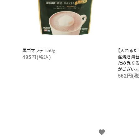
黒ゴマラテ 150g
【入れるだ
産焼き海苔
495円(税込)
ため異な
がございま
562円(
favorite