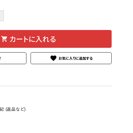
＋
カートに入れる
shopping_cart
favorite
せ
 (返品など)