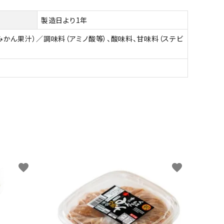
製造日より1年
みかん果汁）／調味料（アミノ酸等）、酸味料、甘味料（ステビ
favorite
favorite