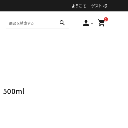
ようこそ ゲスト 様
0
person
shopping_cart
search
食品・加工食品等
その他
500ml