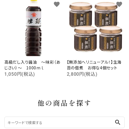
favorite
favorite
高級だし入り醤油 ～味彩（あ
【無添加へリニューアル！】生海
じさい）～ 1000ｍｌ
苔の佃煮 お得な4個セット
1,050円(税込)
2,800円(税込)
他の商品を探す
search