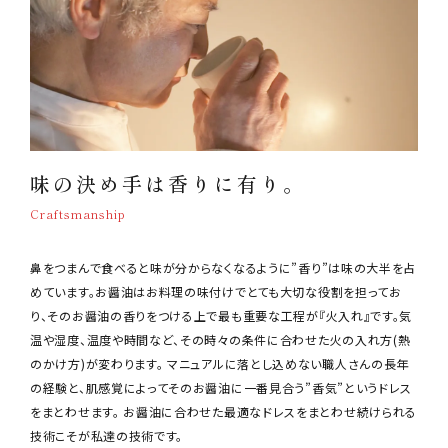
味の決め手は香りに有り。
Craftsmanship
鼻をつまんで食べると味が分からなくなるように”香り”は味の大半を占
めています。お醤油はお料理の味付けでとても大切な役割を担ってお
り、そのお醤油の香りをつける上で最も重要な工程が『火入れ』です。気
温や湿度、温度や時間など、その時々の条件に合わせた火の入れ方(熱
のかけ方)が変わります。 マニュアルに落とし込めない職人さんの長年
の経験と、肌感覚によってそのお醤油に一番見合う”香気”というドレス
をまとわせます。 お醤油に合わせた最適なドレスをまとわせ続けられる
技術こそが私達の技術です。