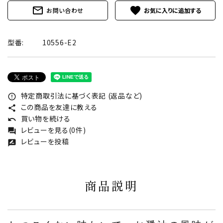
mail_outline
favorite
お問い合わせ
型番:
10556-E2
特定商取引法に基づく表記 (返品など)
error_outline
この商品を友達に教える
share
買い物を続ける
undo
レビューを見る(0件)
forum
レビューを投稿
rate_review
商品説明