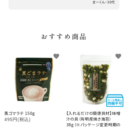
まーくん・30代
おすすめ商品
favorite
favorite
黒ゴマラテ 150g
【入れるだけの簡便具材】味噌
汁の具（有明産焼き海苔）
495円(税込)
38g（※パッケージ変更時期の