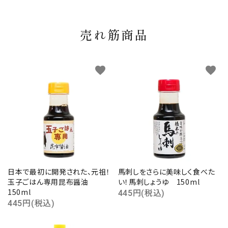
売れ筋商品
favorite
favorite
日本で最初に開発された、元祖！
馬刺しをさらに美味しく食べた
玉子ごはん専用昆布醤油
い！馬刺しょうゆ 150ml
150ml
445円(税込)
445円(税込)