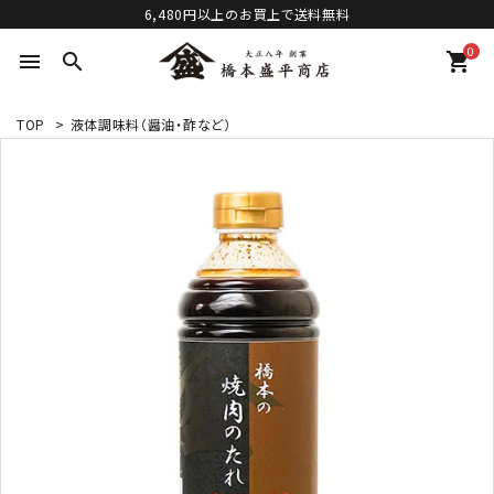
6,480円以上のお買上で送料無料
0
menu
search
shopping_cart
TOP
>
液体調味料（醤油・酢など）