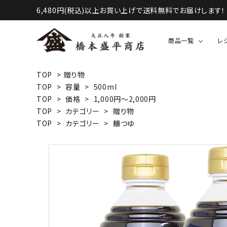
6,480円(税込)以上お買い上げで送料無料でお届けします！
商品一覧
レ
TOP
>
贈り物
TOP
>
容量
>
500ml
液体調味料（醤油・酢など）
TOP
>
価格
>
1,000円～2,000円
TOP
>
カテゴリー
>
贈り物
TOP
>
カテゴリー
>
麺つゆ
甘味・お菓子等