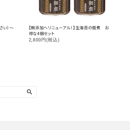
じさい）～
【無添加へリニューアル！】生海苔の佃煮 お
得な4個セット
2,800円(税込)
search