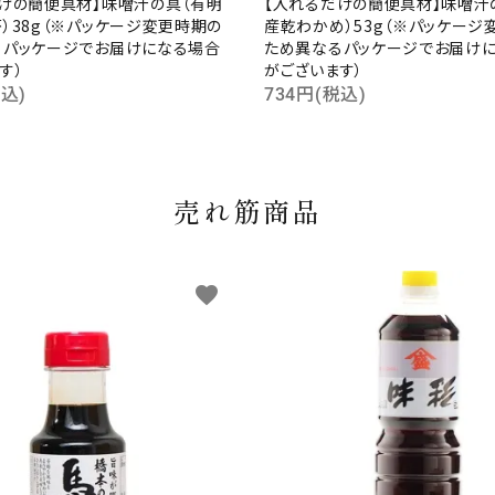
けの簡便具材】味噌汁の具（有明
【入れるだけの簡便具材】味噌汁
）38g（※パッケージ変更時期の
産乾わかめ）53g（※パッケージ
るパッケージでお届けになる場合
ため異なるパッケージでお届け
す）
がございます）
税込)
734円(税込)
売れ筋商品
favorite