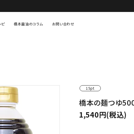
シピ
橋本醤油のコラム
お問い合わせ
固形調味料（味噌・塩など）
あまざけ・糀等
生鮮・青果・精肉等
贈り物・セット物
15pt
橋本の麺つゆ500
1,540円(税込)