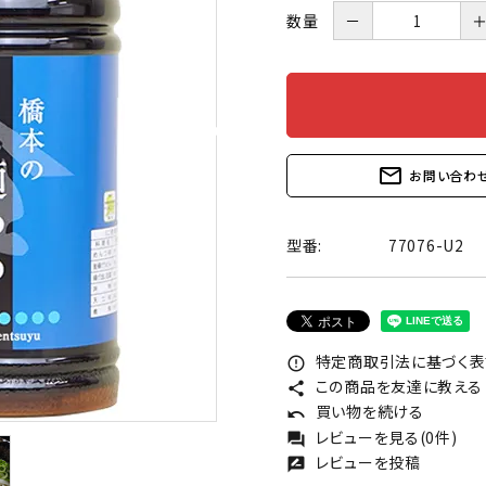
数量
－
mail_outline
お問い合わ
型番:
77076-U2
特定商取引法に基づく表記
error_outline
この商品を友達に教える
share
買い物を続ける
undo
レビューを見る(0件)
forum
レビューを投稿
rate_review