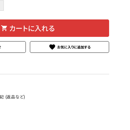
＋
カートに入れる
shopping_cart
favorite
せ
 (返品など)