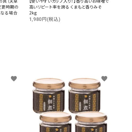
の具（天草
【使いやすいカップ入り！】香り高いお味噌で
変更時期の
高いリピート率を誇る くまもと香りみそ
になる場合
2kg
1,980円(税込)
favorite
favorite