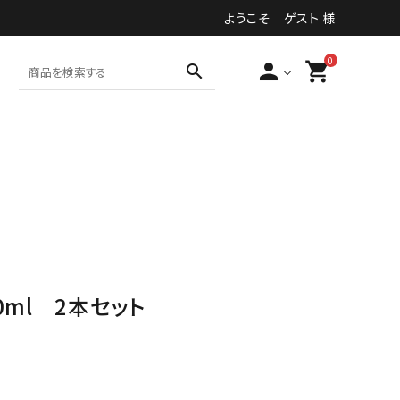
ようこそ ゲスト 様
0
person
shopping_cart
search
食品・加工食品等
その他
ml 2本セット