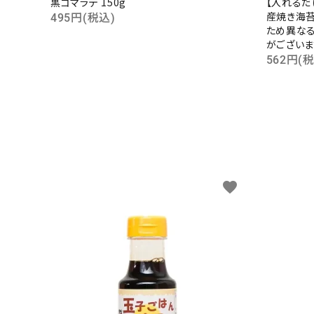
黒ゴマラテ 150g
【入れるだ
産焼き海苔
495円(税込)
ため異な
がございま
562円(
favorite