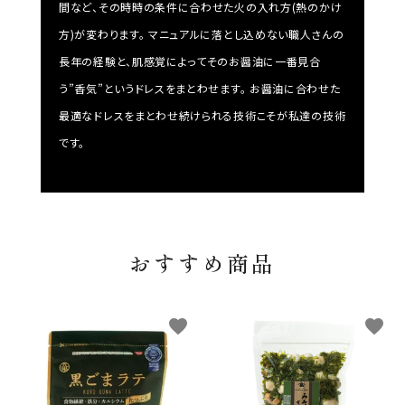
間など、その時時の条件に合わせた火の入れ方(熱のかけ
方)が変わります。 マニュアルに落とし込めない職人さんの
長年の経験と、肌感覚によってそのお醤油に一番見合
う”香気”というドレスをまとわせます。 お醤油に合わせた
最適なドレスをまとわせ続けられる技術こそが私達の技術
です。
おすすめ商品
favorite
favorite