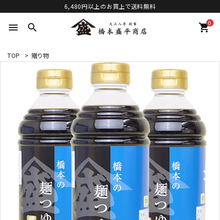
6,480円以上のお買上で送料無料
0
menu
search
shopping_cart
TOP
>
贈り物