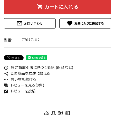
カートに入れる
shopping_cart
mail_outline
favorite
お問い合わせ
型番:
77077-U2
特定商取引法に基づく表記 (返品など)
error_outline
この商品を友達に教える
share
買い物を続ける
undo
レビューを見る(0件)
forum
レビューを投稿
rate_review
商品説明