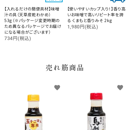
【入れるだけの簡便具材】味噌
【使いやすいカップ入り！】香り高
汁の具（天草産乾わかめ）
いお味噌で高いリピート率を誇
53g（※パッケージ変更時期の
る くまもと香りみそ 2kg
ため異なるパッケージでお届け
1,980円(税込)
になる場合がございます）
734円(税込)
売れ筋商品
favorite
favorite