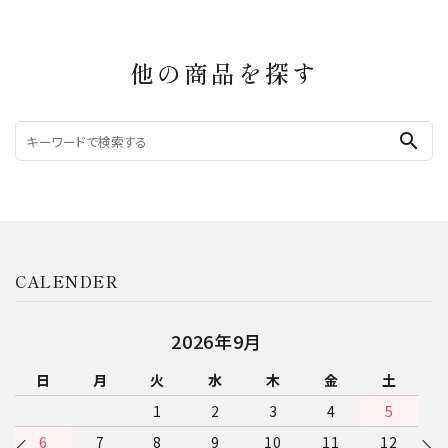
他の商品を探す
search
CALENDER
2026年9月
日
月
火
水
木
金
土
1
2
3
4
5
6
7
8
9
10
11
12