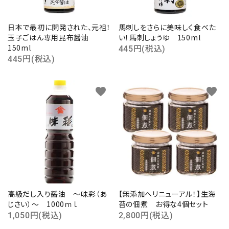
日本で最初に開発された、元祖！
馬刺しをさらに美味しく食べた
玉子ごはん専用昆布醤油
い！馬刺しょうゆ 150ml
150ml
445円(税込)
445円(税込)
favorite
favorite
高級だし入り醤油 ～味彩（あ
【無添加へリニューアル！】生海
じさい）～ 1000ｍｌ
苔の佃煮 お得な4個セット
1,050円(税込)
2,800円(税込)