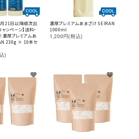
8月21日以降順次出
濃厚プレミアムあまざけ SEIRAN
キャンペーン】送料・
1000ml
！濃厚プレミアムあ
1,200円(税込)
N 230g × 10本セ
込)
close
favorite
favorite