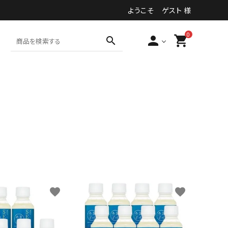
ようこそ ゲスト 様
0
person
shopping_cart
search
食品・加工食品等
その他
favorite
favorite