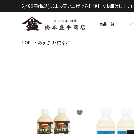
6,480円(税込)以上お買い上げで送料無料でお届けします！
商品一覧
レ
TOP
>
あまざけ・糀など
液体調味料（醤油・酢など）
甘味・お菓子等
favorite