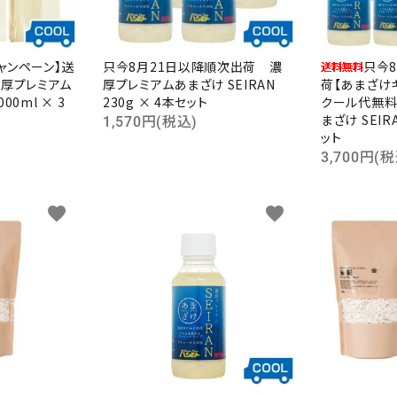
ャンペーン】送
只今8月21日以降順次出荷 濃
只今
濃厚プレミアム
厚プレミアムあまざけ SEIRAN
荷【あまざけ
00ml × 3
230g × 4本セット
クール代無料
まざけ SEIRA
1,570円(税込)
ット
3,700円(税
favorite
favorite
ード
リー
検索する