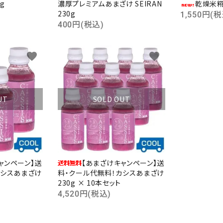
g
濃厚プレミアムあまざけ SEIRAN
乾燥米糀
230g
1,550円(税
400円(税込)
favorite
favorite
UT
SOLD OUT
ャンペーン】送
【あまざけキャンペーン】送
カシスあまざけ
料・クール代無料！カシスあまざけ
230g × 10本セット
4,520円(税込)