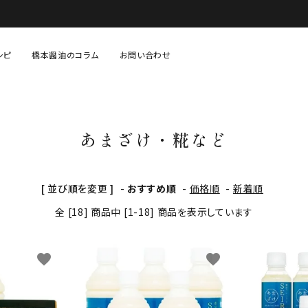
シピ
橋本醤油のコラム
お問い合わせ
固形調味料（味噌・塩など）
あまざけ・糀等
あまざけ・糀など
生鮮・青果・精肉等
贈り物・セット物
[ 並び順を変更 ]
-
おすすめ順
-
価格順
-
新着順
全 [18] 商品中 [1-18] 商品を表示しています
favorite
favorite