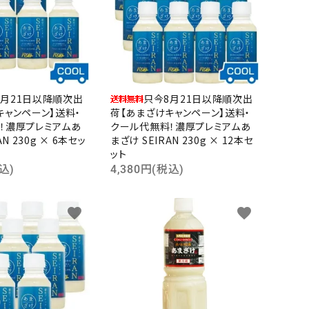
8月21日以降順次出
只今8月21日以降順次出
キャンペーン】送料・
荷【あまざけキャンペーン】送料・
！濃厚プレミアムあ
クール代無料！濃厚プレミアムあ
AN 230g × 6本セッ
まざけ SEIRAN 230g × 12本セ
ット
込)
4,380円(税込)
favorite
favorite