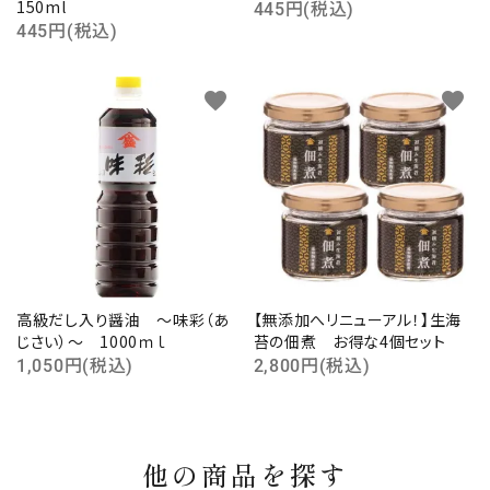
150ml
445円(税込)
445円(税込)
favorite
favorite
高級だし入り醤油 ～味彩（あ
【無添加へリニューアル！】生海
じさい）～ 1000ｍｌ
苔の佃煮 お得な4個セット
1,050円(税込)
2,800円(税込)
他の商品を探す