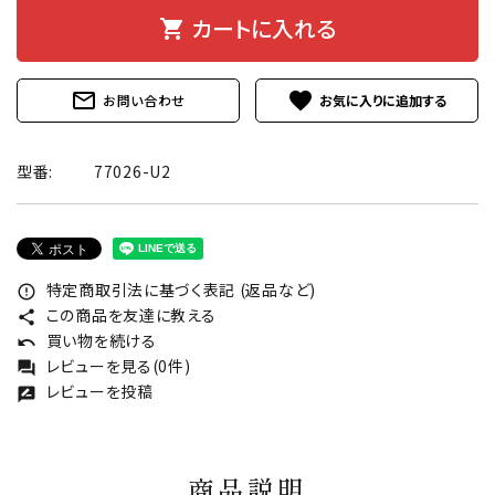
カートに入れる
shopping_cart
mail_outline
favorite
お問い合わせ
型番:
77026-U2
特定商取引法に基づく表記 (返品など)
error_outline
この商品を友達に教える
share
買い物を続ける
undo
レビューを見る(0件)
forum
レビューを投稿
rate_review
商品説明