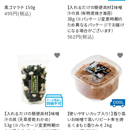
黒ゴマラテ 150g
【入れるだけの簡便具材】味噌
汁の具（有明産焼き海苔）
495円(税込)
38g（※パッケージ変更時期の
ため異なるパッケージでお届け
になる場合がございます）
562円(税込)
favorite
favorite
【入れるだけの簡便具材】味噌
【使いやすいカップ入り！】香り高
汁の具（天草産乾わかめ）
いお味噌で高いリピート率を誇
53g（※パッケージ変更時期の
る くまもと香りみそ 2kg