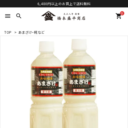
6,480円以上のお買上で送料無料
0
menu
search
shopping_cart
TOP
>
あまざけ・糀など