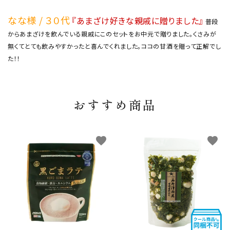
なな様 / ３０代
『あまざけ好きな親戚に贈りました』
普段
からあまざけを飲んでいる親戚にこのセットをお中元で贈りました。くさみが
無くてとても飲みやすかったと喜んでくれました。ココの甘酒を贈って正解でし
た！！
おすすめ商品
favorite
favorite