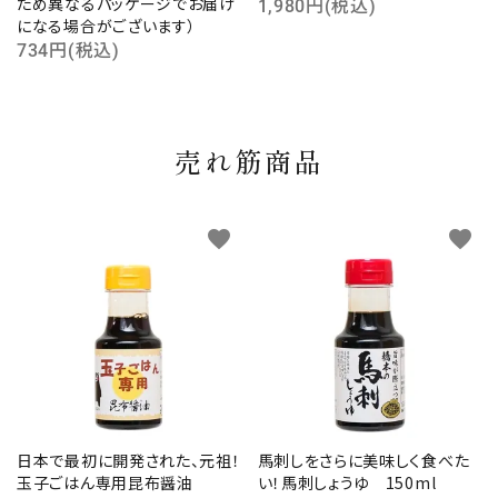
ため異なるパッケージでお届け
1,980円(税込)
になる場合がございます）
734円(税込)
売れ筋商品
favorite
favorite
日本で最初に開発された、元祖！
馬刺しをさらに美味しく食べた
玉子ごはん専用昆布醤油
い！馬刺しょうゆ 150ml