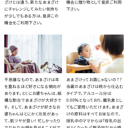
ざけとは違う、新たなあまざけ
機会に贈り物として是非ご利用
にチャレンジしてみたい気持ち
下さい。
が少しでもある方は、是非この
機会をご利用下さい。
不思議なもので、あまざけは年
あまざけってお酒じゃないの？？
を重ねるほど好きになる傾向が
当蔵のあまざけは糀から仕込む
あります。とくにお婆ちゃんは、結
タイプで、アルコール分は
構な割合であまざけが大好きで
0.00%となっており、離乳食とし
す。 そして、あまざけが好きなお
てもご愛用いただけます。あまざ
婆ちゃんはとにかく元気があっ
けの原料はすべてお米なので、
て、肌ツヤが良い！ 忙しかったり
授乳中のママからは『母乳の出
でなかなか顔を見せることがで
がよくなった』『無添加だから嬉