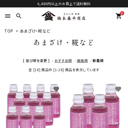
6,480円以上のお買上で送料無料
0
menu
search
shopping_cart
TOP
>
あまざけ・糀など
あまざけ・糀など
[ 並び順を変更 ]
-
おすすめ順
-
価格順
-
新着順
全 [18] 商品中 [1-18] 商品を表示しています
favorite
favorite