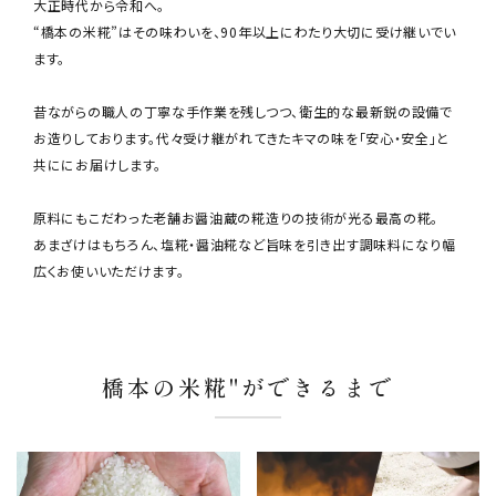
大正時代から令和へ。
“橋本の米糀”はその味わいを、90年以上にわたり大切に受け継いでい
ます。
昔ながらの職人の丁寧な手作業を残しつつ、衛生的な最新鋭の設備で
お造りしております。代々受け継がれてきたキマの味を「安心・安全」と
共ににお届けします。
原料にもこだわった老舗お醤油蔵の糀造りの技術が光る最高の糀。
あまざけはもちろん、塩糀・醤油糀など旨味を引き出す調味料になり幅
広くお使いいただけます。
橋本の米糀"ができるまで