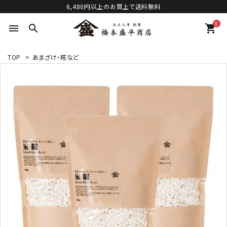
6,480円以上のお買上で送料無料
0
menu
search
shopping_cart
TOP
>
あまざけ・糀など