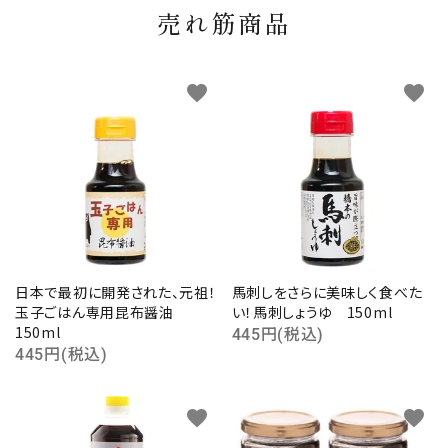
売れ筋商品
favorite
favorite
日本で最初に開発された、元祖！
馬刺しをさらに美味しく食べた
玉子ごはん専用昆布醤油
い！馬刺しょうゆ 150ml
150ml
445円(税込)
445円(税込)
favorite
favorite