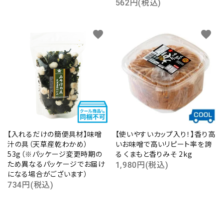
562円(税込)
favorite
favorite
【入れるだけの簡便具材】味噌
【使いやすいカップ入り！】香り高
汁の具（天草産乾わかめ）
いお味噌で高いリピート率を誇
53g（※パッケージ変更時期の
る くまもと香りみそ 2kg
ため異なるパッケージでお届け
1,980円(税込)
になる場合がございます）
734円(税込)