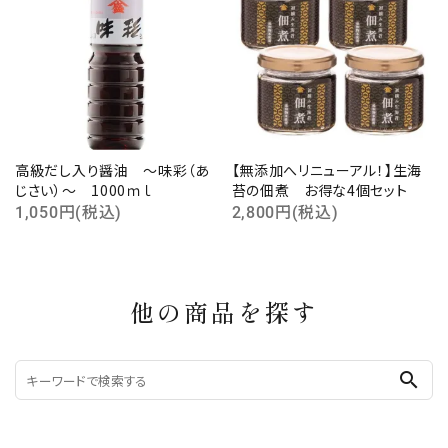
高級だし入り醤油 ～味彩（あ
【無添加へリニューアル！】生海
じさい）～ 1000ｍｌ
苔の佃煮 お得な4個セット
1,050円(税込)
2,800円(税込)
他の商品を探す
search