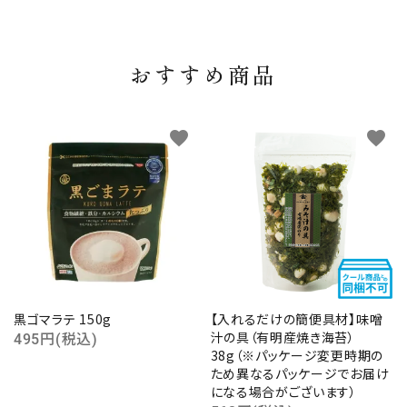
おすすめ商品
favorite
favorite
黒ゴマラテ 150g
【入れるだけの簡便具材】味噌
汁の具（有明産焼き海苔）
495円(税込)
38g（※パッケージ変更時期の
ため異なるパッケージでお届け
になる場合がございます）