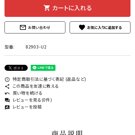
カートに入れる
shopping_cart
mail_outline
favorite
お問い合わせ
型番:
82903-U2
特定商取引法に基づく表記 (返品など)
error_outline
この商品を友達に教える
share
買い物を続ける
undo
レビューを見る(0件)
forum
レビューを投稿
rate_review
商品説明