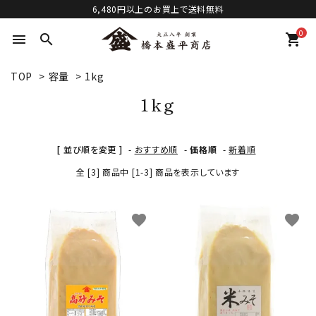
6,480円以上のお買上で送料無料
0
menu
search
shopping_cart
TOP
>
容量
>
1kg
1kg
[ 並び順を変更 ]
-
おすすめ順
-
価格順
-
新着順
全 [3] 商品中 [1-3] 商品を表示しています
favorite
favorite