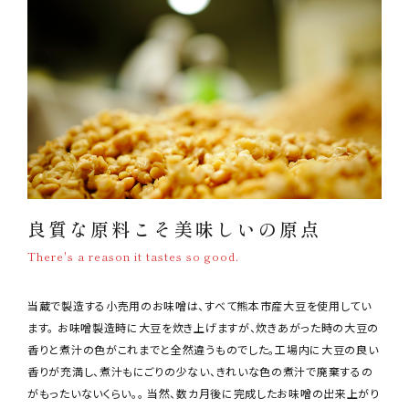
良質な原料こそ美味しいの原点
There's a reason it tastes so good.
当蔵で製造する小売用のお味噌は、すべて熊本市産大豆を使用してい
ます。 お味噌製造時に大豆を炊き上げますが、炊きあがった時の大豆の
香りと煮汁の色がこれまでと全然違うものでした。工場内に大豆の良い
香りが充満し、煮汁もにごりの少ない、きれいな色の煮汁で廃棄するの
がもったいないくらい。。 当然、数カ月後に完成したお味噌の出来上がり