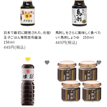
日本で最初に開発された、元祖！
馬刺しをさらに美味しく食べた
玉子ごはん専用昆布醤油
い！馬刺しょうゆ 150ml
150ml
445円(税込)
445円(税込)
favorite
favorite