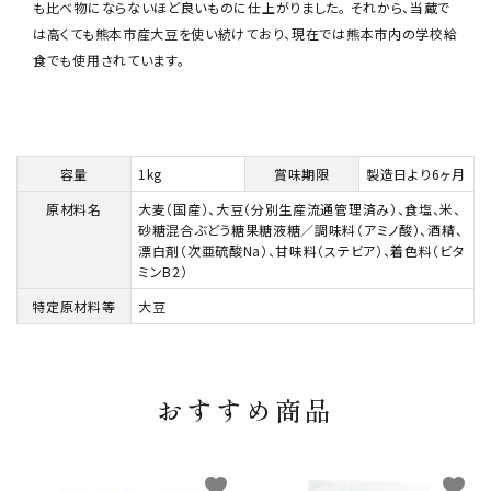
も比べ物にならないほど良いものに仕上がりました。 それから、当蔵で
は高くても熊本市産大豆を使い続けており、現在では熊本市内の学校給
食でも使用されています。
容量
1kg
賞味期限
製造日より6ヶ月
原材料名
大麦（国産）、大豆（分別生産流通管理済み）、食塩、米、
砂糖混合ぶどう糖果糖液糖／調味料（アミノ酸）、酒精、
漂白剤（次亜硫酸Na）、甘味料（ステビア）、着色料（ビタ
ミンB2）
特定原材料等
大豆
おすすめ商品
favorite
favorite