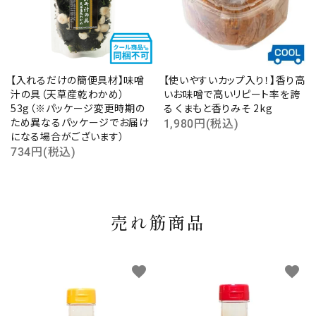
【入れるだけの簡便具材】味噌
【使いやすいカップ入り！】香り高
汁の具（天草産乾わかめ）
いお味噌で高いリピート率を誇
53g（※パッケージ変更時期の
る くまもと香りみそ 2kg
ため異なるパッケージでお届け
1,980円(税込)
になる場合がございます）
734円(税込)
売れ筋商品
favorite
favorite