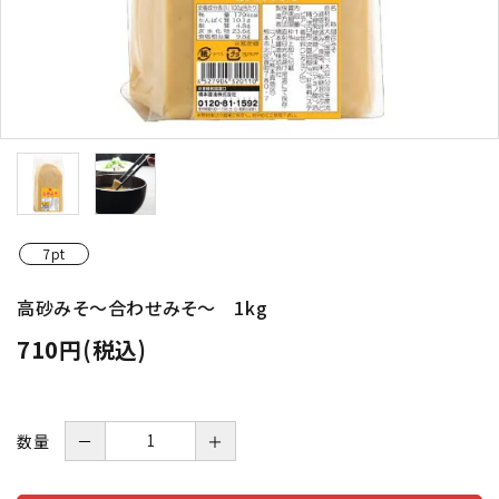
7pt
高砂みそ～合わせみそ～ 1kg
710円(税込)
数量
－
＋