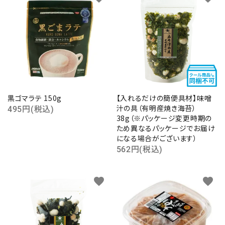
黒ゴマラテ 150g
【入れるだけの簡便具材】味噌
汁の具（有明産焼き海苔）
495円(税込)
38g（※パッケージ変更時期の
ため異なるパッケージでお届け
になる場合がございます）
562円(税込)
favorite
favorite