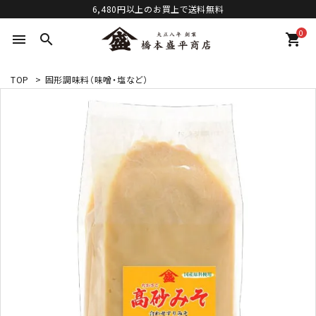
6,480円以上のお買上で送料無料
0
menu
search
shopping_cart
TOP
>
固形調味料（味噌・塩など）