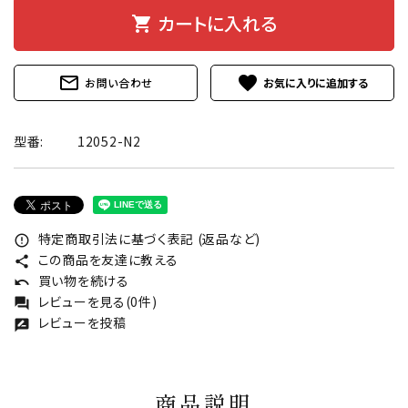
カートに入れる
shopping_cart
mail_outline
favorite
お問い合わせ
型番:
12052-N2
特定商取引法に基づく表記 (返品など)
error_outline
この商品を友達に教える
share
買い物を続ける
undo
レビューを見る(0件)
forum
レビューを投稿
rate_review
商品説明