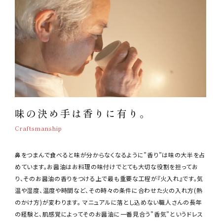
味の決め手は香りに有り。
Craftsmanship
鼻をつまんで食べると味が分からなくなるように”香り”は味の大半を占
めています。お醤油はお料理の味付けでとても大切な役割を担ってお
り、そのお醤油の香りをつける上で最も重要な工程が『火入れ』です。気
温や湿度、温度や時間など、その時々の条件に合わせた火の入れ方(熱
のかけ方)が変わります。 マニュアルに落とし込めない職人さんの長年
の経験と、肌感覚によってそのお醤油に一番見合う”香気”というドレス