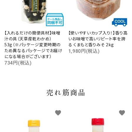
【入れるだけの簡便具材】味噌
【使いやすいカップ入り！】香り高
汁の具（天草産乾わかめ）
いお味噌で高いリピート率を誇
53g（※パッケージ変更時期の
る くまもと香りみそ 2kg
ため異なるパッケージでお届け
1,980円(税込)
になる場合がございます）
734円(税込)
売れ筋商品
favorite
favorite