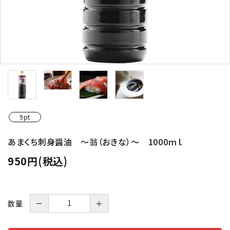
9pt
あまくち刺身醤油 ～翁（おきな）～ 1000ｍｌ
950円(税込)
数量
－
＋