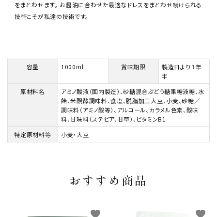
をまとわせます。 お醤油に合わせた最適なドレスをまとわせ続けられる
技術こそが私達の技術です。
容量
1000ml
賞味期限
製造日より１年
半
原材料名
アミノ酸液（国内製造）、砂糖混合ぶどう糖果糖液糖、水
飴、米醗酵調味料、食塩、脱脂加工大豆、小麦、砂糖／
調味料（アミノ酸等）、アルコール、カラメル色素、酸味
料、甘味料（ステビア、甘草）、ビタミンB1
特定原材料等
小麦・大豆
おすすめ商品
favorite
favorite