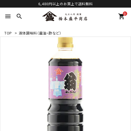
6,480円以上のお買上で送料無料
0
menu
search
shopping_cart
TOP
>
液体調味料（醤油・酢など）