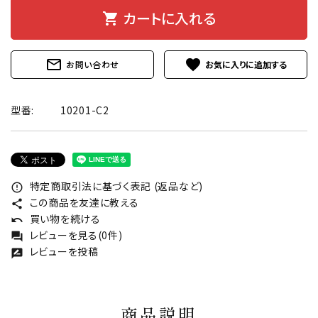
カートに入れる
shopping_cart
mail_outline
favorite
お問い合わせ
型番:
10201-C2
特定商取引法に基づく表記 (返品など)
error_outline
この商品を友達に教える
share
買い物を続ける
undo
レビューを見る(0件)
forum
レビューを投稿
rate_review
商品説明