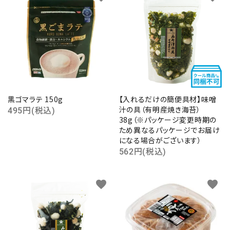
黒ゴマラテ 150g
【入れるだけの簡便具材】味噌
汁の具（有明産焼き海苔）
495円(税込)
38g（※パッケージ変更時期の
ため異なるパッケージでお届け
になる場合がございます）
562円(税込)
favorite
favorite