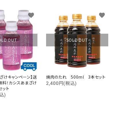
favorite
favorite
OLD OUT
SOLD OUT
まざけキャンペーン】送
焼肉のたれ 500ml 3本セット
無料！カシスあまざけ
2,400円(税込)
本セット
込)