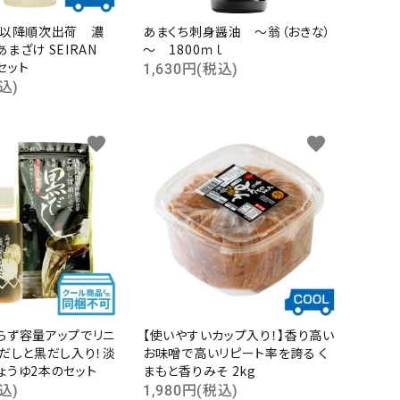
日以降順次出荷 濃
あまくち刺身醤油 ～翁（おきな）
まざけ SEIRAN
～ 1800ｍｌ
本セット
1,630円(税込)
込)
close
favorite
favorite
らず容量アップでリニ
【使いやすいカップ入り！】香り高い
黒だしと黒だし入り！淡
お味噌で高いリピート率を誇る く
ょうゆ2本のセット
まもと香りみそ 2kg
込)
1,980円(税込)