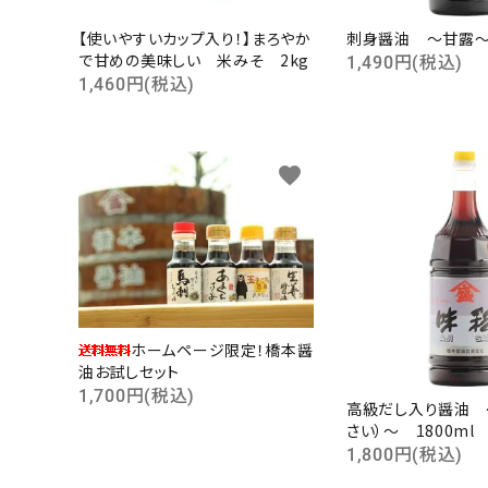
【使いやすいカップ入り！】まろやか
刺身醤油 ～甘露～ 
で甘めの美味しい 米みそ 2kg
1,490円(税込)
1,460円(税込)
favorite
キーワ
カテゴ
ホームページ限定！橋本醤
油お試しセット
1,700円(税込)
高級だし入り醤油 
さい）～ 1800ml
1,800円(税込)