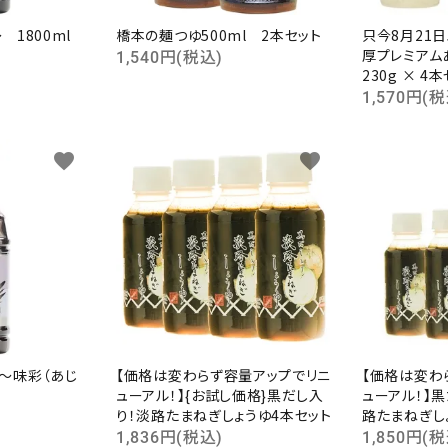
1800ml
橋本の麺つゆ500ml 2本セット
只今8月21
厚プレミアムあ
1,540円(税込)
230g × 4
1,570円(税
favorite
favorite
ード
リー
～味彩（あじ
【価格は変わらず容量アップでリニ
【価格は変わ
ューアル！】{お試し価格}黒だし入
ューアル！】
検索する
り！淡路たまねぎしょうゆ4本セット
路たまねぎし
1,836円(税込)
1,850円(税