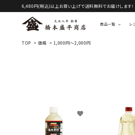
6,480円(税込)以上お買い上げで送料無料でお届けします！
商品一覧
レ
TOP
>
価格
>
1,000円～2,000円
液体調味料（醤油・酢など）
甘味・お菓子等
favorite