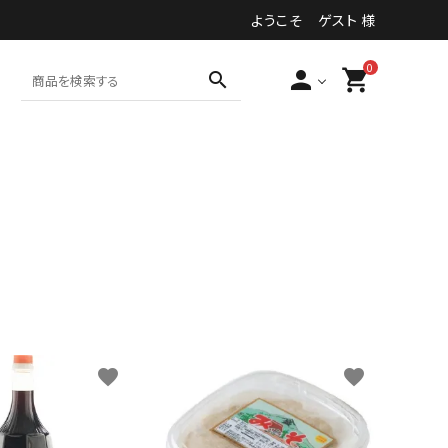
ようこそ ゲスト 様
0
person
shopping_cart
search
食品・加工食品等
その他
favorite
favorite