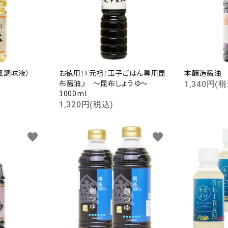
ん風調味液）
お徳用！『元祖！玉子ごはん専用昆
本醸造醤油 1
布醤油』 ～昆布しょうゆ～
1,340円(税
1000ml
1,320円(税込)
favorite
favorite