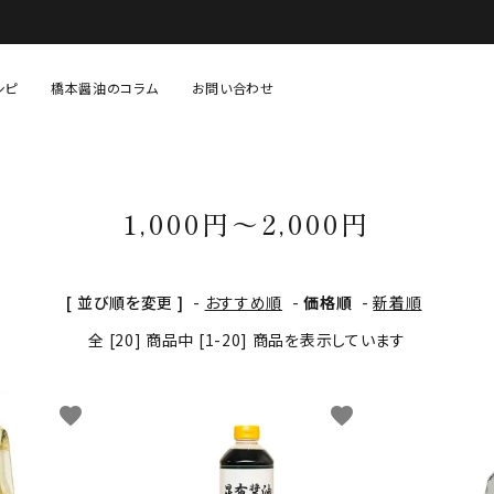
シピ
橋本醤油のコラム
お問い合わせ
固形調味料（味噌・塩など）
あまざけ・糀等
1,000円～2,000円
生鮮・青果・精肉等
贈り物・セット物
[ 並び順を変更 ]
-
おすすめ順
-
価格順
-
新着順
全 [20] 商品中 [1-20] 商品を表示しています
favorite
favorite