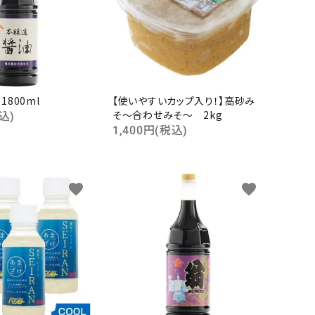
800ml
【使いやすいカップ入り！】高砂み
そ～合わせみそ～ 2kg
込)
1,400円(税込)
favorite
favorite