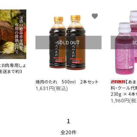
favorite
favorite
SOLD OUT
S
とお肉専用しょ
発送まで約3
焼肉のたれ 500ml 2本セット
【あ
料・クール代
1,631円(税込)
230g × 4
1,960円(税
1
全20件