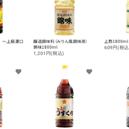
 ～上級濃口
醸造調味料（みりん風調味液）
上酢1800m
錦味1800ml
609円(税込
1,201円(税込)
favorite
favorite
ード
リー