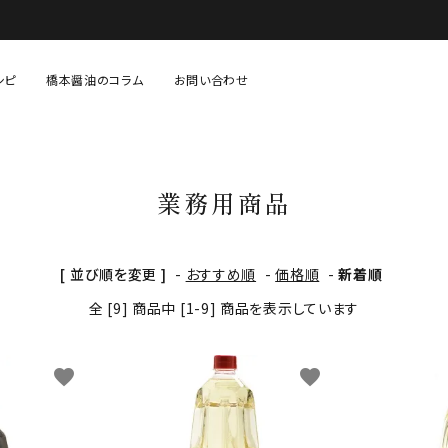
シピ
橋本醤油のコラム
お問い合わせ
固形調味料（味噌・塩など）
あまざけ・糀等
業務用商品
生鮮・青果・精肉等
贈り物・セット物
[ 並び順を変更 ]
-
おすすめ順
-
価格順
-
新着順
全 [9] 商品中 [1-9] 商品を表示しています
favorite
favorite