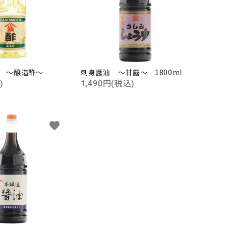
l ～醸造酢～
刺身醤油 ～甘露～ 1800ml
)
1,490円(税込)
close
favorite