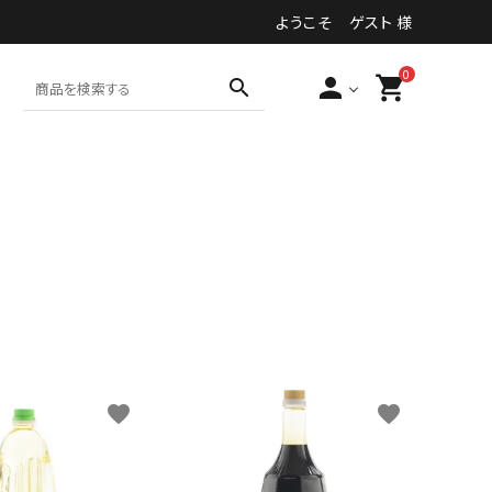
ようこそ ゲスト 様
0
person
shopping_cart
search
食品・加工食品等
その他
favorite
favorite