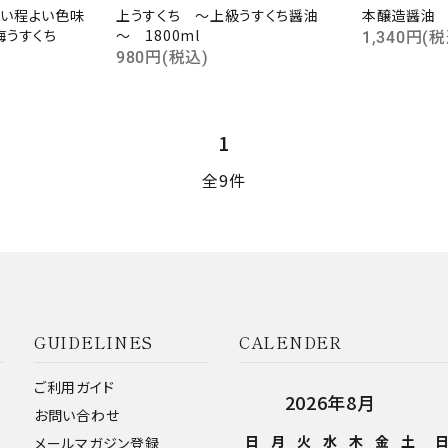
い程よい色味
上うすくち ～上級うすくち醤油
本醸造醤油 1
梅うすくち
～ 1800ml
1,340円(税
980円(税込)
検索する
1
全9件
GUIDELINES
CALENDER
ご利用ガイド
2026年8月
お問い合わせ
日
月
火
水
木
金
土
メールマガジン登録