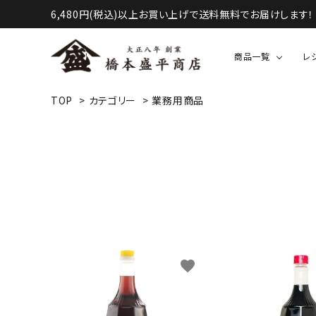
6,480円(税込)以上お買い上げで送料無料でお届けします！
商品一覧
レ
TOP
>
カテゴリー
>
業務用商品
液体調味料（醤油・酢など）
甘味・お菓子等
favorite