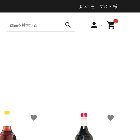
ようこそ ゲスト 様
0
person
shopping_cart
search
食品・加工食品等
その他
favorite
favorite