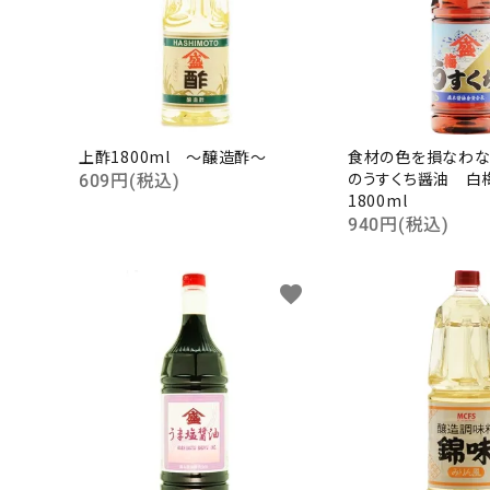
上酢1800ml ～醸造酢～
食材の色を損なわな
のうすくち醤油 白
609円(税込)
1800ml
940円(税込)
favorite