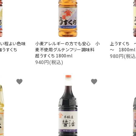
い程よい色味
小麦アレルギーの方でも安心 小
上うすくち 
梅うすくち
麦不使用グルテンフリー調味料
～ 1800ml
超うすくち 1800ml
980円(税込
940円(税込)
favorite
favorite