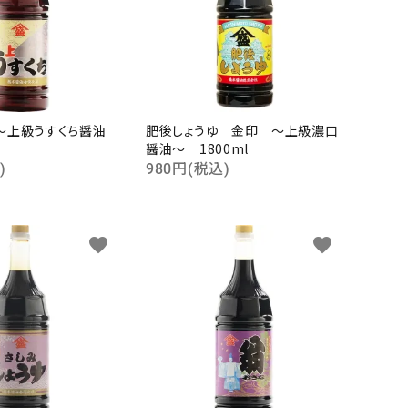
～上級うすくち醤油
肥後しょうゆ 金印 ～上級濃口
醤油～ 1800ml
)
980円(税込)
favorite
favorite
close