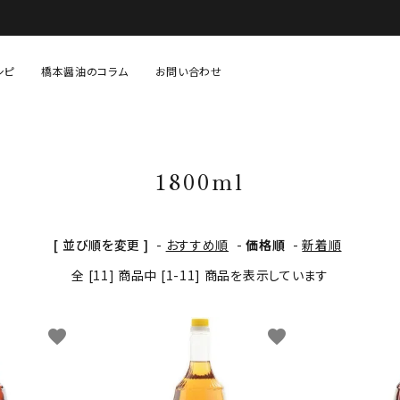
シピ
橋本醤油のコラム
お問い合わせ
固形調味料（味噌・塩など）
あまざけ・糀等
1800ml
生鮮・青果・精肉等
贈り物・セット物
[ 並び順を変更 ]
-
おすすめ順
-
価格順
-
新着順
全 [11] 商品中 [1-11] 商品を表示しています
favorite
favorite