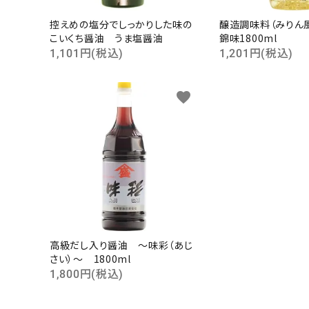
キーワ
控えめの塩分でしっかりした味の
醸造調味料（みり
こいくち醤油 うま塩醤油
錦味1800ml
1,101円(税込)
1,201円(税込)
カテゴ
favorite
高級だし入り醤油 ～味彩（あじ
さい）～ 1800ml
1,800円(税込)