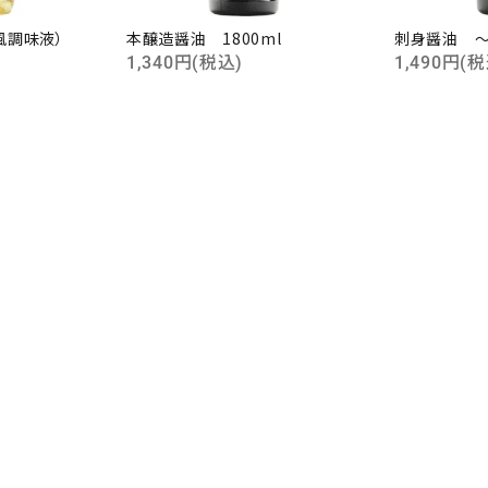
ード
ん風調味液）
本醸造醤油 1800ml
刺身醤油 ～
1,340円(税込)
1,490円(税
リー
検索する