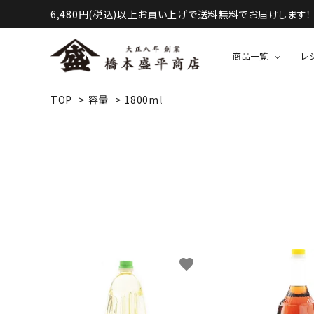
6,480円(税込)以上お買い上げで送料無料でお届けします！
商品一覧
レ
TOP
>
容量
>
1800ml
液体調味料（醤油・酢など）
甘味・お菓子等
favorite