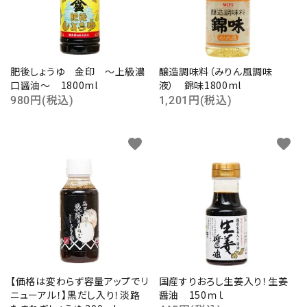
肥後しょうゆ 金印 ～上級濃
醸造調味料（みりん風調味
口醤油～ 1800ml
液） 錦味1800ml
980円(税込)
1,201円(税込)
favorite
favorite
【価格は変わらず容量アップでリ
国産すりおろし生姜入り！生姜
ニューアル！】黒だし入り！淡路
醤油 150ｍｌ