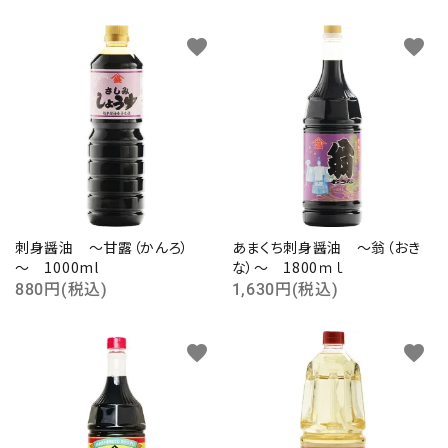
favorite
favorite
刺身醤油 ～甘露（かんろ）
あまくち刺身醤油 ～翁（おき
～ 1000ml
な）～ 1800ｍｌ
880円(税込)
1,630円(税込)
favorite
favorite