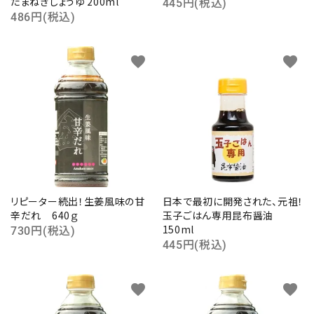
たまねぎしょうゆ 200ml
445円(税込)
486円(税込)
favorite
favorite
リピーター続出！生姜風味の甘
日本で最初に開発された、元祖！
辛だれ 640ｇ
玉子ごはん専用昆布醤油
150ml
730円(税込)
445円(税込)
favorite
favorite