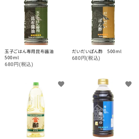
close
キーワード
玉子ごはん専用昆布醤油
だいだいぽん酢 500ml
500ml
680円(税込)
680円(税込)
カテゴリー
favorite
favorite
検索する