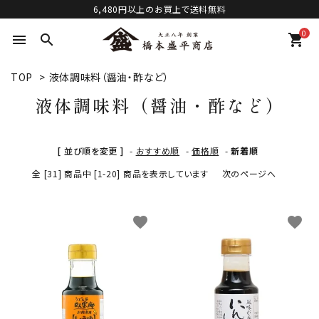
6,480円以上のお買上で送料無料
0
menu
search
shopping_cart
TOP
>
液体調味料（醤油・酢など）
液体調味料（醤油・酢など）
[ 並び順を変更 ]
-
おすすめ順
-
価格順
-
新着順
全 [31] 商品中 [1-20] 商品を表示しています
次のページへ
favorite
favorite