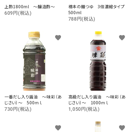
上酢1800ml ～醸造酢～
橋本の麺つゆ 3倍濃縮タイプ
500ml
609円(税込)
788円(税込)
favorite
favorite
一番だし入り醤油 ～味彩（あ
高級だし入り醤油 ～味彩（あ
じさい）～ 500ｍｌ
じさい）～ 1000ｍｌ
730円(税込)
1,050円(税込)
favorite
favorite