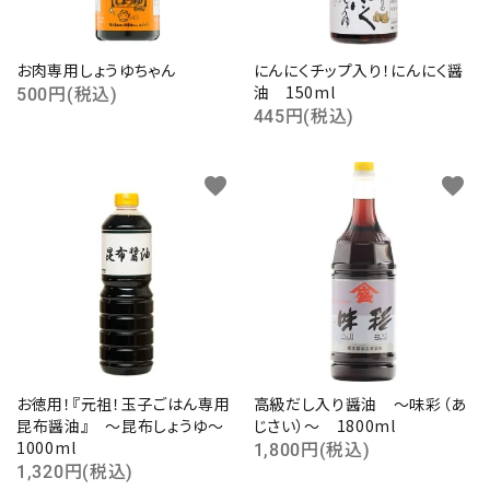
お肉専用しょうゆちゃん
にんにくチップ入り！にんにく醤
油 150ml
500円(税込)
445円(税込)
favorite
favorite
お徳用！『元祖！玉子ごはん専用
高級だし入り醤油 ～味彩（あ
昆布醤油』 ～昆布しょうゆ～
じさい）～ 1800ml
1000ml
1,800円(税込)
1,320円(税込)